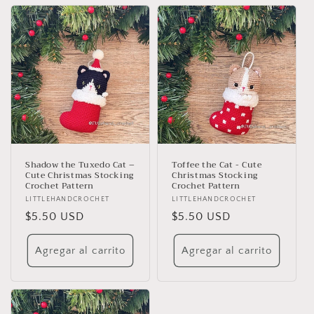
Shadow the Tuxedo Cat –
Toffee the Cat - Cute
Cute Christmas Stocking
Christmas Stocking
Crochet Pattern
Crochet Pattern
Proveedor:
LITTLEHANDCROCHET
Proveedor:
LITTLEHANDCROCHET
Precio
$5.50 USD
Precio
$5.50 USD
habitual
habitual
Agregar al carrito
Agregar al carrito