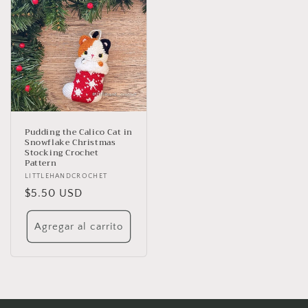
Pudding the Calico Cat in
Snowflake Christmas
Stocking Crochet
Pattern
Proveedor:
LITTLEHANDCROCHET
Precio
$5.50 USD
habitual
Agregar al carrito