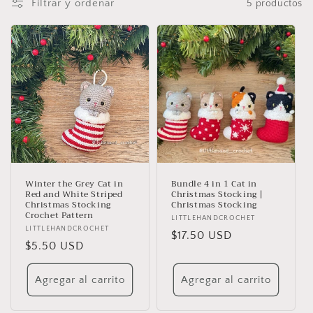
Filtrar y ordenar
5 productos
c
i
ó
n
:
Winter the Grey Cat in
Bundle 4 in 1 Cat in
Red and White Striped
Christmas Stocking |
Christmas Stocking
Christmas Stocking
Crochet Pattern
Proveedor:
LITTLEHANDCROCHET
Proveedor:
LITTLEHANDCROCHET
Precio
$17.50 USD
Precio
$5.50 USD
habitual
habitual
Agregar al carrito
Agregar al carrito