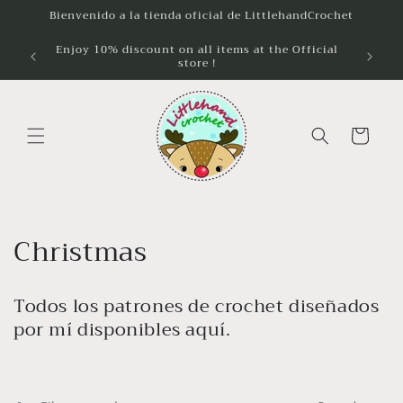
Ir
Bienvenido a la tienda oficial de LittlehandCrochet
directamente
al contenido
Enjoy 10% discount on all items at the Official
Disfru
store !
compra
Carrito
C
Christmas
o
Todos los patrones de crochet diseñados
l
por mí disponibles aquí.
e
c